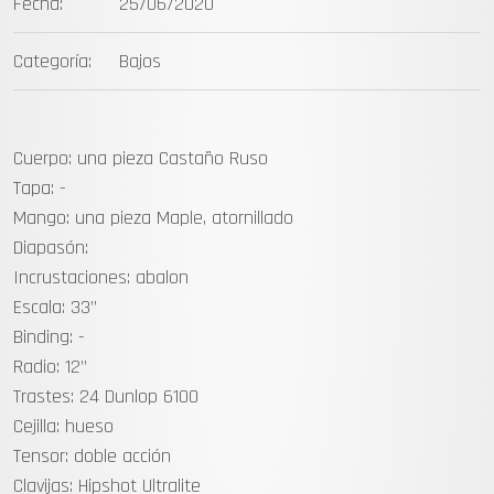
Fecha:
25/06/2020
Categoría:
Bajos
Cuerpo: una pieza Castaño Ruso
Tapa: -
Mango: una pieza Maple, atornillado
Diapasón:
Incrustaciones: abalon
Escala: 33”
Binding: -
Radio: 12”
Trastes: 24 Dunlop 6100
Cejilla: hueso
Tensor: doble acción
Clavijas: Hipshot Ultralite