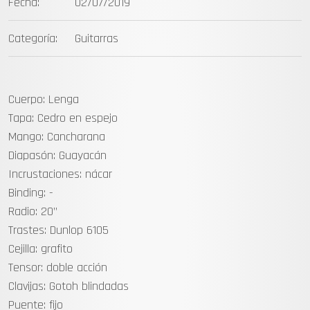
Fecha:
02/07/2019
Categoría:
Guitarras
Cuerpo: Lenga
Tapa: Cedro en espejo
Mango: Cancharana
Diapasón: Guayacán
Incrustaciones: nácar
Binding: -
Radio: 20”
Trastes: Dunlop 6105
Cejilla: grafito
Tensor: doble acción
Clavijas: Gotoh blindadas
Puente: fijo